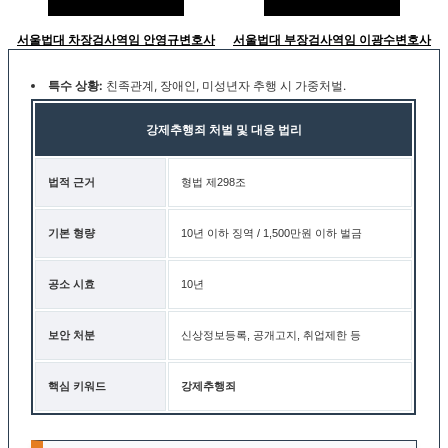
서울법대 차장검사역임 안영규변호사
서울법대 부장검사역임 이광수변호사
특수 상황:
친족관계, 장애인, 미성년자 추행 시 가중처벌.
강제추행죄 처벌 및 대응 법리
법적 근거
형법 제298조
기본 형량
10년 이하 징역 / 1,500만원 이하 벌금
공소 시효
10년
보안 처분
신상정보등록, 공개고지, 취업제한 등
핵심 키워드
강제추행죄